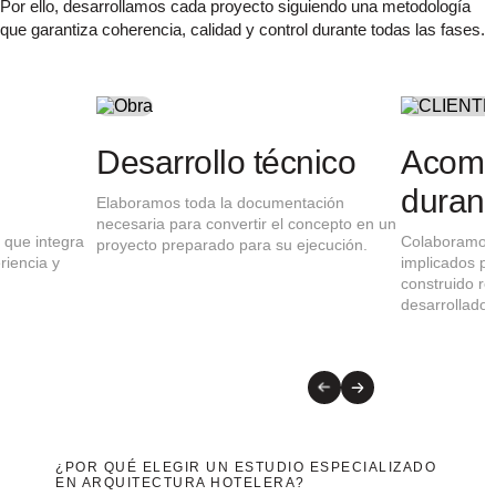
Por ello, desarrollamos cada proyecto siguiendo una metodología
que garantiza coherencia, calidad y control durante todas las fases.
Análisis del proyecto
Concepto
arquitectónic
Estudiamos el edificio, el entorno y los
objetivos del cliente para identificar
Desarrollamos una propues
oportunidades y definir la estrategia
funcionalidad, identidad, e
arquitectónica más adecuada.
eficiencia operativa.
¿POR QUÉ ELEGIR UN ESTUDIO ESPECIALIZADO
EN ARQUITECTURA HOTELERA?