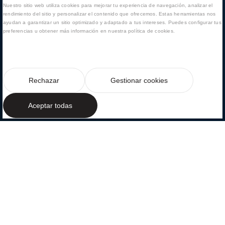
Nuestro sitio web utiliza cookies para mejorar tu experiencia de navegación, analizar el
rendimiento del sitio y personalizar el contenido que ofrecemos. Estas herramientas nos
ayudan a garantizar un sitio optimizado y adaptado a tus intereses. Puedes configurar tus
preferencias u obtener más información en nuestra política de cookies.
Rechazar
Gestionar cookies
Aceptar todas
EL PARAÍSO EN MENORCA
Arquitectura
mediterránea
abierta a la
naturaleza