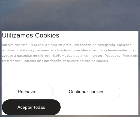
Utilizamos Cookies
Nuestro sitio web utiliza cookies para mejorar tu experiencia de navegación, analizar el
rendimiento del sitio y personalizar el contenido que ofrecemos. Estas herramientas nos
ayudan a garantizar un sitio optimizado y adaptado a tus intereses. Puedes configurar tus
preferencias u obtener más información en nuestra política de cookies.
Rechazar
Gestionar cookies
Aceptar todas
PEDRALBES
Una villa en una