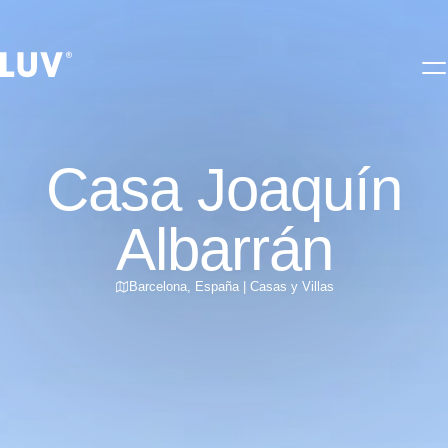
Casa Joaquín
Albarrán
Barcelona
,
España
|
Casas y Villas