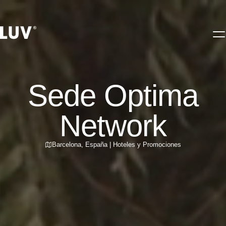
Sede Optima
Network
Barcelona
,
España
|
Hoteles y Promociones