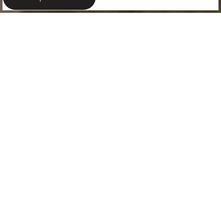
OFICINAS EN BARCELONA
Arquitectura
corporativa
El ambiente de trabajo ha cambiado de manera
radical en los últimos años, ya no nos centramos
únicamente en la producción, sino también en la
interacción social, la relajación y el bienestar, todo...
+Leer más