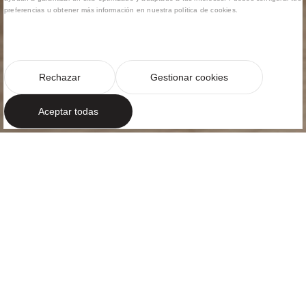
preferencias u obtener más información en nuestra política de cookies.
Rechazar
Gestionar cookies
Aceptar todas
OASIS DE SERENIDAD
Un apartamento
elegante en
Barcelona
Ubicado en el corazón de Barcelona, en uno de sus
barrios más exclusivos y a pocos pasos del parque
Turó Park, el Apartamento Pau Casals propone una