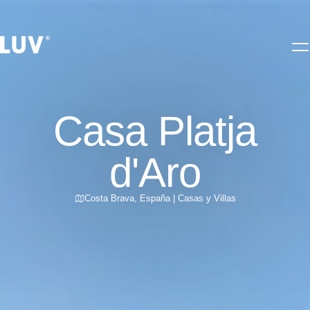
Casa Platja
d'Aro
Costa Brava
,
España
|
Casas y Villas