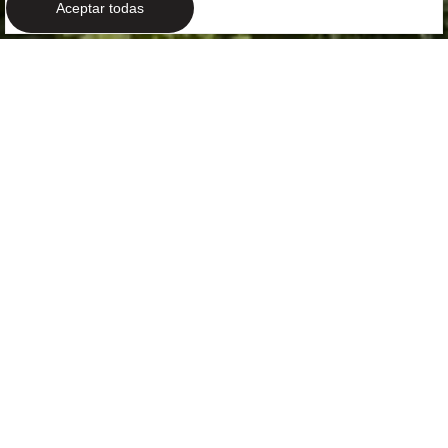
Aceptar todas
MODERNIDAD MEDITERRÁNEA
El lujo atemporal
del Mediterráneo
En LUV Studio entendemos el Mediterráneo como un
estilo de vida ajeno al reloj, donde la simplicidad de la
vida al aire libre se convierte en el lujo más íntimo.
Bajo esta premisa hemos trabajado ...
+Leer más