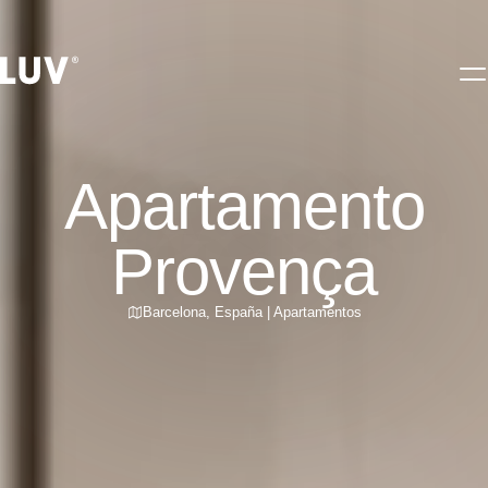
Apartamento
Provença
Barcelona
,
España
|
Apartamentos