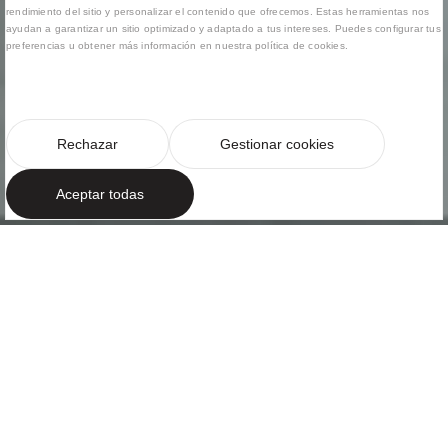
rendimiento del sitio y personalizar el contenido que ofrecemos. Estas herramientas nos
ayudan a garantizar un sitio optimizado y adaptado a tus intereses. Puedes configurar tus
preferencias u obtener más información en nuestra política de cookies.
Rechazar
Gestionar cookies
Aceptar todas
CALMA, LUZ Y MATERIALIDAD EN EQUILIBRIO
Un hogar
contemporáneo
en clave
mediterránea