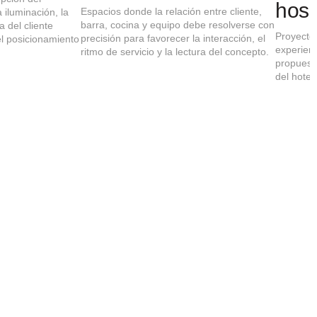
ia, reforzar
constante que necesitan una distribución
espacio, los ma
a y crear una
eficiente, una identidad clara y una
privacidad y la
o a fin.
operativa preparada para un uso intensivo.
tienen un peso
del negocio.
Método de trabajo para
desarrollar tu restaurante
De la evaluación del local a un proyecto
preparado para ejecutarse
El éxito de un proyecto de diseño de restaurantes
en Madrid depende de la calidad de la propuesta,
pero también de una metodología clara que
permita tomar decisiones con criterio desde las
primeras fases.
Hablemos