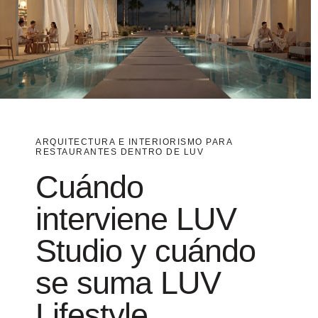
interviene LUV
Studio y cuándo
se suma LUV
Lifestyle
En LUV Studio trabajamos la arquitectura y el diseño
de interiores del restaurante desde la estructura del
espacio: distribución, funcionalidad, reforma,
desarrollo técnico, recorridos, relación entre áreas y
adaptación del local al modelo de negocio.
Cuando el proyecto requiere un desarrollo específico
de interiorismo, decoración, mobiliario, iluminación
decorativa, FF&E, materiales o selección de piezas,
colaboramos con LUV Lifestyle, el área
especializada en interiorismo de LUV.