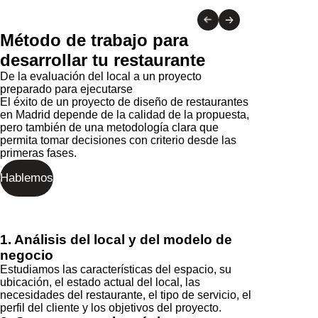
1. Análisis del local y del modelo de
negocio
Estudiamos las características del espacio, su
ubicación, el estado actual del local, las
necesidades del restaurante, el tipo de servicio, el
perfil del cliente y los objetivos del proyecto.
2. Concepto arquitectónico
Definimos una propuesta que conecta
arquitectura, identidad, distribución y experiencia.
Esta fase permite establecer la dirección del
proyecto antes de avanzar hacia el desarrollo
técnico.
3. Desarrollo del proyecto
Preparamos las soluciones necesarias para
convertir el concepto en un proyecto ejecutable,
coordinando arquitectura, diseño de interiores,
criterios técnicos y necesidades operativas.
4. Coordinación durante la ejecución
Acompañamos el proceso para que el resultado
construido mantenga la calidad, la coherencia y la
intención del proyecto definido.