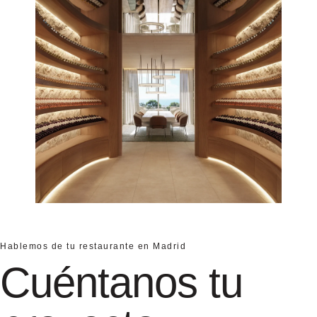
Hablemos de tu restaurante en Madrid
Cuéntanos tu
proyecto
Si buscas un estudio especializado en
arquitectura para restaurantes en Madrid,
estaremos encantados de conocer tu proyecto.
Analizamos cada oportunidad de forma
personalizada para desarrollar espacios
gastronómicos que aporten valor al negocio,
mejoren la experiencia del cliente y respondan a
las necesidades reales del servicio.
Nombre*