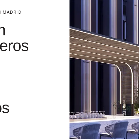
N MADRID
n
leros
os