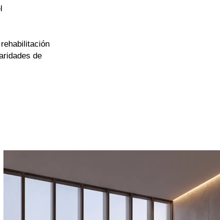
l
rehabilitación
laridades de