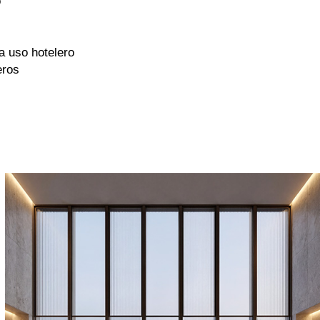
o
ra uso hotelero
eros