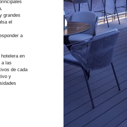
rincipales
a,
 y grandes
lsa el
responder a
 hotelera en
 a las
etivos de cada
tivo y
esidades