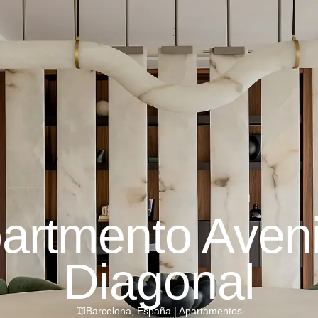
artmento Aven
Diagonal
Barcelona
,
España
|
Apartamentos