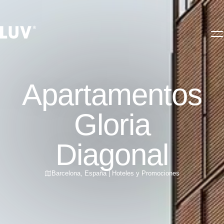
Apartamentos
Gloria
Diagonal
Barcelona
,
España
|
Hoteles y Promociones