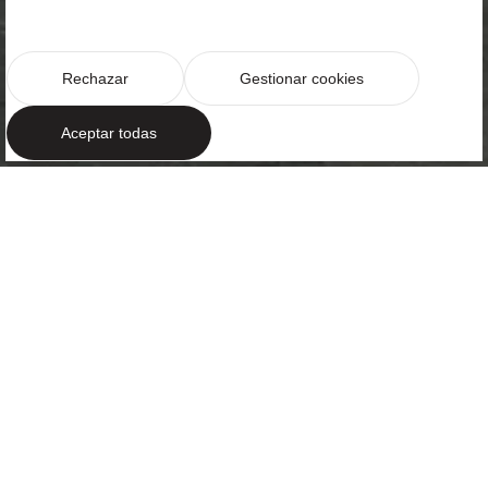
Rechazar
Gestionar cookies
Aceptar todas
ESTILO REFINADO
Un nuevo hito en
Avinguda
Diagonal
Barcelona, a orillas del mediterráneo destaca por su
arquitectura modernista icónica y es reconocida por
ser una metrópolis cosmopolita, dinámica e
innovadora.