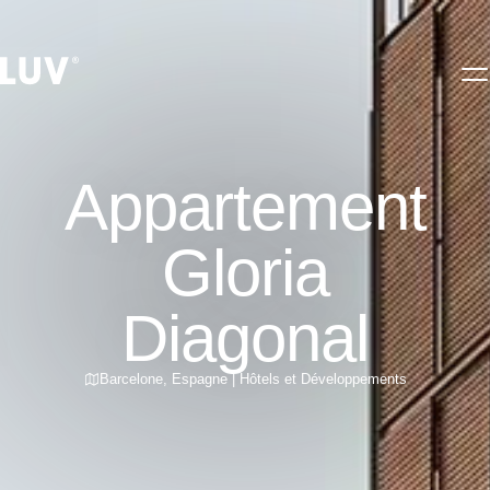
Appartement
Gloria
Diagonal
Barcelone
,
Espagne
|
Hôtels et Développements