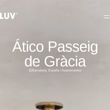
Ático Passeig
de Gràcia
Barcelona
,
España
|
Apartamentos