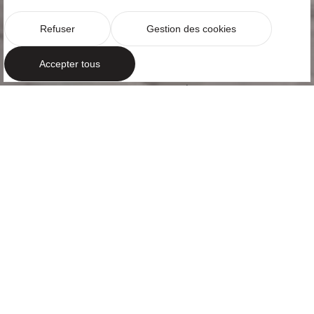
Refuser
Gestion des cookies
Accepter tous
EXCLUSIVITÉ
Penthouse en
duplex au cœur
de Barcelone
Passeig de Gràcia est la principale avenue
commerciale de Barcelone. Une rue qui comprend
non seulement les plus grandes boutiques et les
hôtels les plus exclusifs, mais également quelques-
uns des...
+Lire la suite