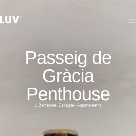
Passeig de
Gràcia
Penthouse
Barcelone
,
Espagne
|
Appartements