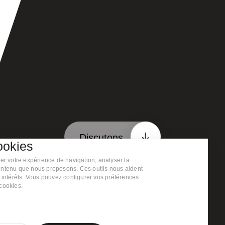
Discutons
ookies
s
rer votre expérience de navigation, analyser la
contenu que nous proposons. Ces outils nous aident
e
Services
Clients
FAQ
s intérêts. Vous pouvez configurer vos préférences
 cookies.