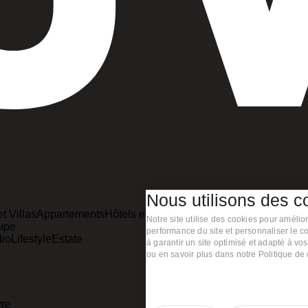
Nous utilisons des c
t Villas
Appartements
Hôtels et Développements
Tous les projet
Notre site utilise des cookies pour amélio
upe
À propos
performance du site et personnaliser le 
dio
Lifestyle
Estate
Essence
Équip
à garantir un site optimisé et adapté à vo
ou en savoir plus dans notre Politique de
vre
Contact