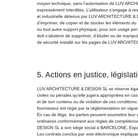
moyen technique, sans l’autorisation de LUV AR
expressément interdites. L’utilisateur s’engage à resp
et industrielle détenus par LUV ARCHITECTURE & DES
d’imprimer, de copier et de stocker les éléments du 
ou tout autre support physique, pour son usage pers
doit s’abstenir de supprimer, d’éluder ou de manipul
de sécurité installé sur les pages de LUV ARCHI
5. Actions en justice, législat
LUV ARCHITECTURE & DESIGN SL se réserve égalem
civiles ou pénales qu’elle jugera appropriées en cas
et de son contenu ou de violation de ces conditions. L
fournisseur est régie par la réglementation en vigu
En cas de litige, les parties peuvent soumettre leur 
ordinaires conformément aux règles de compéten
DESIGN SL a son siège social à BARCELONE, Esp
Les contrats conclus par voie électronique impliqu