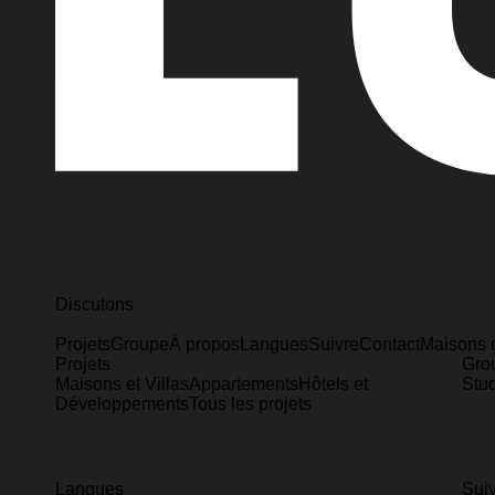
Discutons
Projets
Groupe
À propos
Langues
Suivre
Contact
Maisons e
Projets
Gro
Maisons et Villas
Appartements
Hôtels et
Stu
Développements
Tous les projets
Langues
Sui