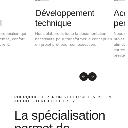
Analyse du projet
Concept
architectural
Nous étudions le bâtiment, son
environnement, le concept de l’hôtel et les
Nous développons une prop
objectifs du client afin de définir la stratégie
intègre fonctionnalité, identi
architecturale la plus adaptée.
efficacité et expérience clie
POURQUOI CHOISIR UN STUDIO SPÉCIALISÉ EN
ARCHITECTURE HÔTELIÈRE ?
La spécialisation