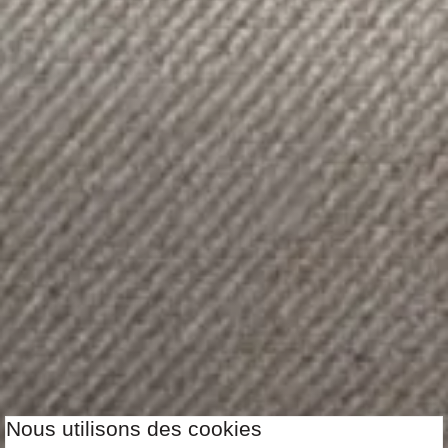
Nous utilisons des cookies