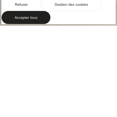
Refuser
Gestion des cookies
Accepter tous
PROJET D’ARCHITECTURE ET DE DESIGN
D’INTÉRIEUR
Une villa
méditerranéenne
au nord-ouest de
la Croatie
Situées sur la péninsule d’Istrie, face à la mer
Adriatique, les Villas Bale proposent une vision
contemporaine de l’architecture et design d’intérieur
résidentiel. Développé en collaboration avec...
+Lire la suite