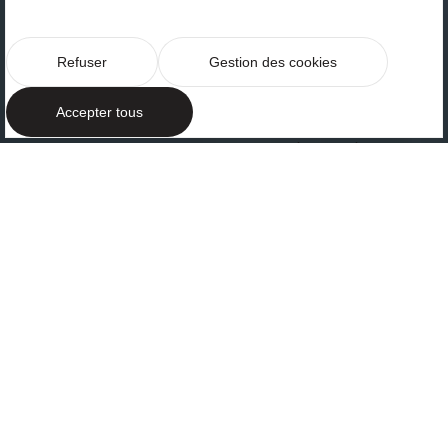
Refuser
Gestion des cookies
Accepter tous
MAISONS CONTEMPORAINES À SARRIÀ
Architecture à
Barcelone où
lumière, intimité
et environnement
dialoguent en
harmonie