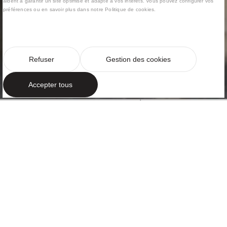
aident à garantir un site optimisé et adapté à vos intérêts. Vous pouvez configurer vos
préférences ou en savoir plus dans notre Politique de cookies.
Refuser
Gestion des cookies
Accepter tous
APARTAMENTO HISTÓRICO
Sofisticación
Casa Burés, a medio camino entre Passeig de
Gràcia y Passeig de Sant Joan, las dos arterias más
conocidas y comerciales de Barcelona, es una clara
representación de la opulencia y sofisticación de...
+Lire la suite