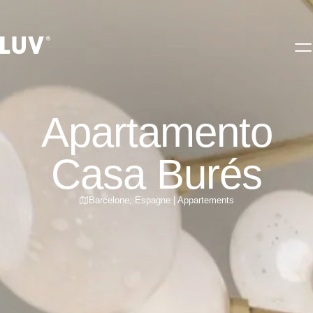
Apartamento
Casa Burés
Barcelone
,
Espagne
|
Appartements