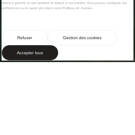
aident à garantir un site optimisé et adapté à vos intérêts. Vous pouvez configurer vos
préférences ou en savoir plus dans notre Politique de cookies.
Refuser
Gestion des cookies
Accepter tous
LUXE INTEMPOREL
Jeu de volumes
Dans le quartier résidentiel le plus exclusif de la côte
de Barcelone, Supermaresme à Sant Andreu de
Llavaneres, à seulement trente minutes de la ville, se
trouve cette villa de trois étages qui i...
+Lire la suite