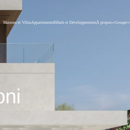
Maisons et Villas
Appartements
Hôtels et Développements
À propos
Groupe
oni