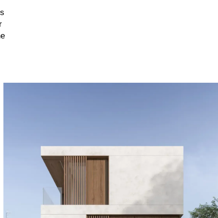
es
r
ne