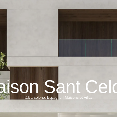
ison Sant Cel
Barcelone
,
Espagne
|
Maisons et Villas