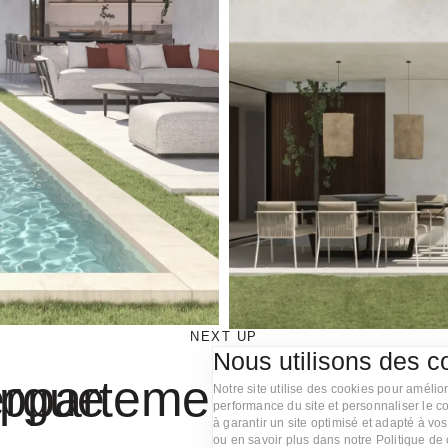
NEXT UP
Nous utilisons des c
ergue
ppartement Bagerg
Notre site utilise des cookies pour amélio
performance du site et personnaliser le 
à garantir un site optimisé et adapté à vo
ou en savoir plus dans notre Politique de