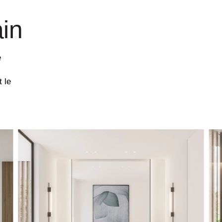
in
e
t le