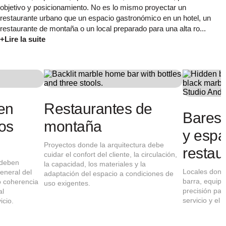
objetivo y posicionamiento. No es lo mismo proyectar un
restaurante urbano que un espacio gastronómico en un hotel, un
restaurante de montaña o un local preparado para una alta ro...
+Lire la suite
Restaurantes en
Re
hoteles y activos
mo
hospitality
Proye
cuidar
tes
Espacios gastronómicos que deben
la cap
integrarse en la experiencia general del
adapt
establecimiento, manteniendo coherencia
uso e
con el activo y respondiendo al
onas de actividad
funcionamiento diario del servicio.
n una distribución
ad clara y una