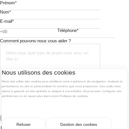
Prénom*
Nom*
E-mail*
Téléphone*
Comment pouvons-nous vous aider ?
Nous utilisons des cookies
Notre site utilise des cookies pour améliorer votre expérience de navigation, analyser la
performance du site et personnaliser le contenu que nous proposons. Ces outils nous
(Max. 120 caractères)
aident à garantir un site optimisé et adapté à vos intérêts. Vous pouvez configurer vos
Oui, je consens à ce que mes données soient stockées
préférences ou en savoir plus dans notre Politique de cookies.
conformément aux directives énoncées dans la Politique
de Confidentialité.
Politique de Confidentialité
.
Envoyer
Refuser
Gestion des cookies