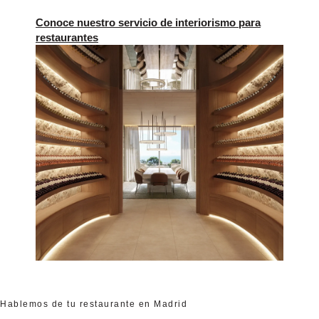
Hablemos de tu restaurante en Madrid
Cuéntanos tu
proyecto
Si buscas un estudio especializado en
arquitectura para restaurantes en Marbella,
estaremos encantados de conocer tu proyecto.
Analizamos cada oportunidad de forma
personalizada para desarrollar espacios
gastronómicos que aporten valor al negocio,
mejoren la experiencia del cliente y respondan a
las necesidades reales del servicio.