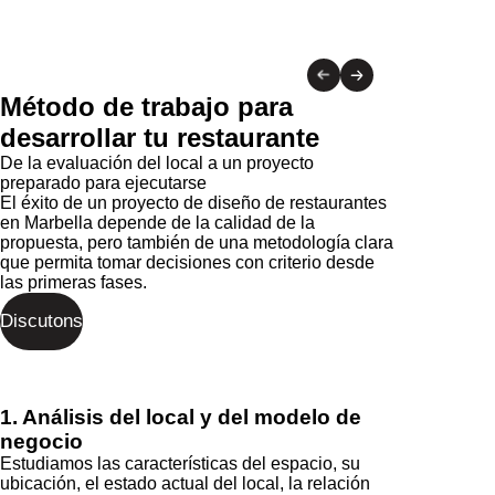
1. Análisis del local y del modelo de
negocio
Estudiamos las características del espacio, su
ubicación, el estado actual del local, la relación
con el entorno, las necesidades del restaurante, el
tipo de servicio, el perfil del cliente y los objetivos
del proyecto.
2. Concepto arquitectónico
Definimos una propuesta que conecta
arquitectura, identidad, distribución y experiencia.
Esta fase permite establecer la dirección del
proyecto antes de avanzar hacia el desarrollo
técnico.
3. Desarrollo del proyecto
Preparamos las soluciones necesarias para
convertir el concepto en un proyecto ejecutable,
coordinando arquitectura, diseño de interiores,
criterios técnicos y necesidades operativas.
4. Coordinación durante la ejecución