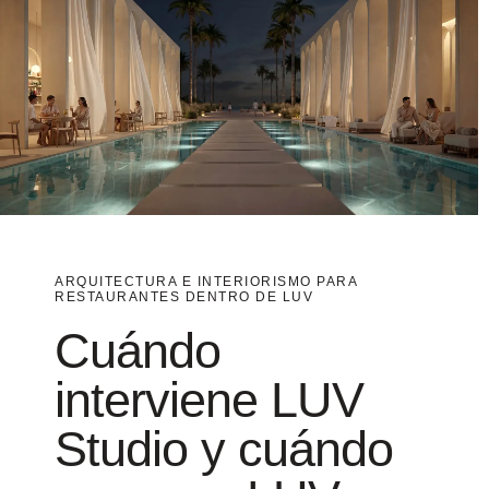
Cuándo
interviene LUV
Studio y cuándo
se suma LUV
Lifestyle
En LUV Studio trabajamos la arquitectura y el diseño
de interiores del restaurante desde la estructura del
espacio: distribución, funcionalidad, reforma,
desarrollo técnico, recorridos, relación entre áreas,
conexión con el entorno y adaptación del local al
modelo de negocio.
Cuando el proyecto requiere un desarrollo específico
de interiorismo, decoración, mobiliario, iluminación
decorativa, FF&E, materiales o selección de piezas,