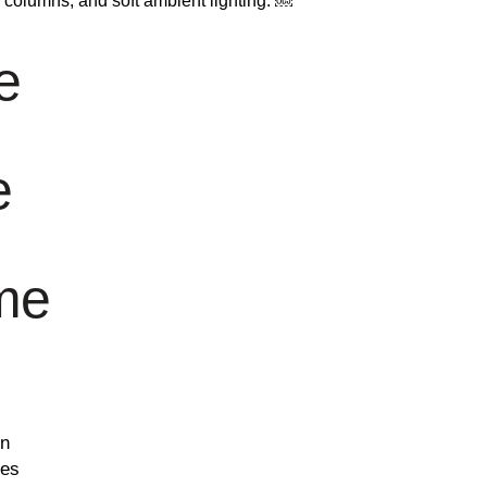
e
e
me
on
des