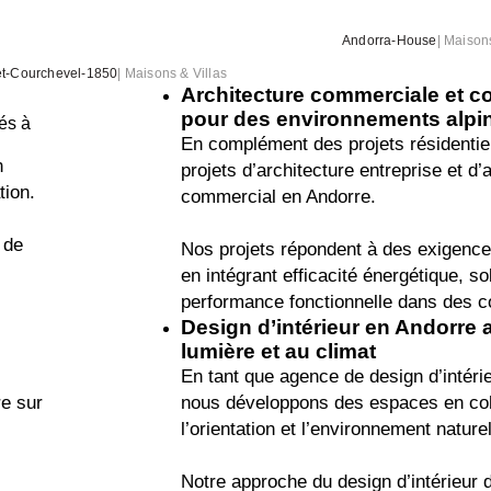
Andorra-House
|
Maisons
t-Courchevel-1850
|
Maisons & Villas
Architecture commerciale et c
pour des environnements alpi
tés à
En complément des projets résidentie
n
projets d’architecture entreprise et d
tion.
commercial en Andorre.
 de
Nos projets répondent à des exigence
en intégrant efficacité énergétique, sol
performance fonctionnelle dans des 
s
Design d’intérieur en Andorre ad
lumière et au climat
En tant que agence de design d’intérieu
re sur
nous développons des espaces en coh
l’orientation et l’environnement naturel
Notre approche du design d’intérieur 