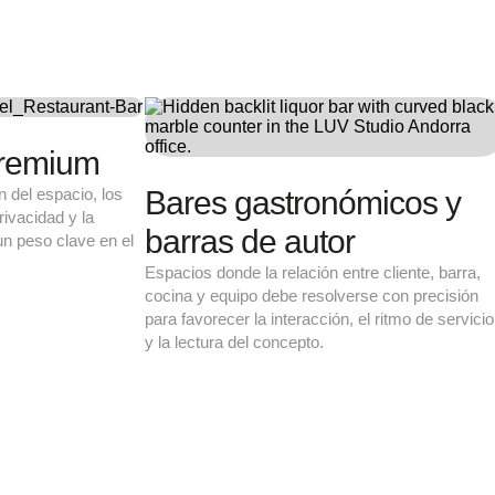
Restaurantes pre
ntes urbanos
Proyectos donde la percepción del es
e alta actividad que necesitan
materiales, la iluminación, la privacid
iciente, una identidad
experiencia del cliente tienen un peso
operativa preparada para un
posicionamiento del negocio.
estaurante