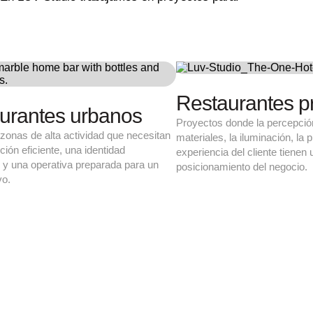
Restaurantes
Restaura
gastronómicos
Locales en zonas d
una distribución ef
Espacios donde la arquitectura debe acompañar
reconocible y una 
la propuesta culinaria, reforzar el relato del chef o
uso intensivo.
de la marca y crear una experiencia cuidada de
principio a fin.
Método de trabajo para desarrollar tu r